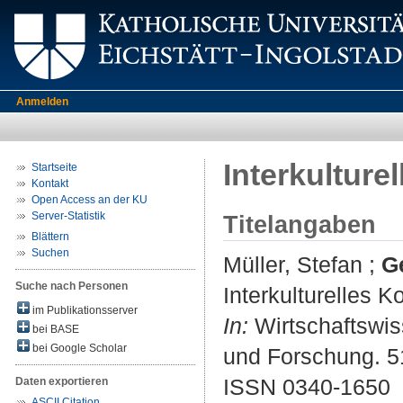
Anmelden
Interkulture
Startseite
Kontakt
Open Access an der KU
Server-Statistik
Titelangaben
Blättern
Suchen
Müller, Stefan
;
Ge
Suche nach Personen
Interkulturelles K
im Publikationsserver
In:
Wirtschaftswiss
bei BASE
bei Google Scholar
und Forschung. 51
ISSN 0340-1650
Daten exportieren
ASCII Citation