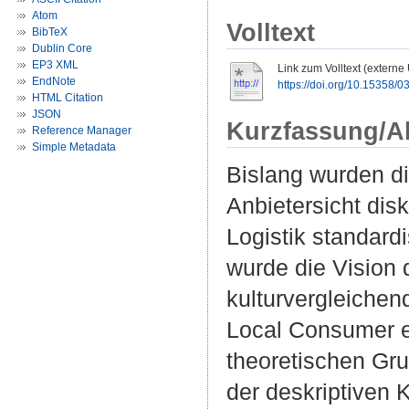
Atom
Volltext
BibTeX
Dublin Core
EP3 XML
Link zum Volltext (externe
EndNote
https://doi.org/10.15358/
HTML Citation
JSON
Kurzfassung/A
Reference Manager
Simple Metadata
Bislang wurden d
Anbietersicht dis
Logistik standard
wurde die Vision
kulturvergleichend
Local Consumer en
theoretischen Gr
der deskriptiven 