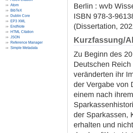
Berlin : wvb Wisse
Atom
BibTeX
ISBN 978-3-9613
Dublin Core
EP3 XML
(Dissertation, 202
EndNote
HTML Citation
JSON
Kurzfassung/A
Reference Manager
Simple Metadata
Zu Beginn des 20.
Deutschen Reich 
veränderten ihr I
der Vergabe von D
einem nach ihrem V
Sparkassenhistor
der Sparkassen, Kr
erhalten und nich