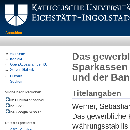
Anmelden
Das gewerbl
Startseite
Kontakt
Sparkassen 
Open Access an der KU
Server-Statistik
und der Ban
Blättern
Suchen
Titelangaben
Suche nach Personen
im Publikationsserver
Werner, Sebastia
bei BASE
bei Google Scholar
Das gewerbliche 
Daten exportieren
Währungsstabilis
ASCII Citation