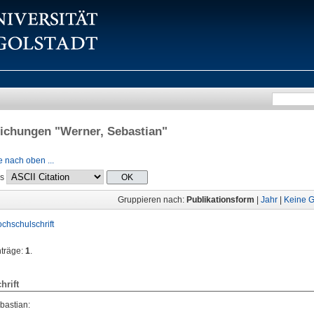
lichungen "
Werner, Sebastian
"
 nach oben ...
ls
Gruppieren nach:
Publikationsform
|
Jahr
|
Keine G
chschulschrift
nträge:
1
.
hrift
bastian
: