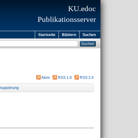
KU.edoc
Publikationsserver
Startseite
Blättern
Suchen
Atom
RSS 1.0
RSS 2.0
ruppierung