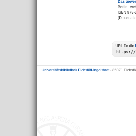
Das gewer
Berlin : wv
ISBN 978-
(Dissertati
URL für die
Universitätsbibliothek Eichstätt-Ingolstadt
- 85071 Eichstä