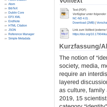
Volltext
Atom
BibTeX
Text (PDF)
Dublin Core
Verfügbar unter folgender 
EP3 XML
NC-ND 4.0)
.
EndNote
Download (2MB)
|
Vorsch
HTML Citation
JSON
Link zum Volltext (externe
Reference Manager
https://doi.org/10.17904/
Simple Metadata
Kurzfassung/A
The notion of “ide
society, media, m
require an interdi
layered discussio
as culture, family 
2019, 15 scienti
category “identity