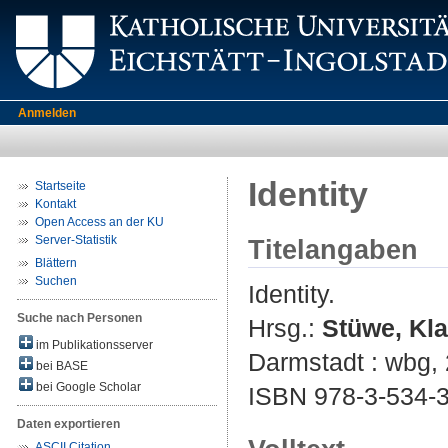
Anmelden
Identity
Startseite
Kontakt
Open Access an der KU
Server-Statistik
Titelangaben
Blättern
Suchen
Identity.
Suche nach Personen
Hrsg.:
Stüwe, Kl
im Publikationsserver
Darmstadt : wbg, 2
bei BASE
bei Google Scholar
ISBN 978-3-534-3
Daten exportieren
ASCII Citation