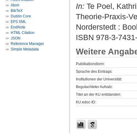
In:
Te Poel, Kathri
Atom
BibTeX
Theorie-Praxis-V
Dublin Core
EP3 XML
Norderstedt : Boo
EndNote
HTML Citation
ISBN 978-3-7431
JSON
Reference Manager
Weitere Angab
Simple Metadata
Publikationsform:
Sprache des Eintrags:
Institutionen der Universität:
Begutachteter Aufsatz:
Titel an der KU entstanden:
KU.edoc-ID: