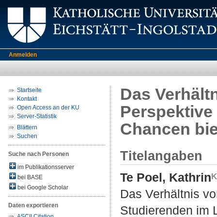
Anmelden
Das Verhältn
Startseite
Kontakt
Perspektive
Open Access an der KU
Server-Statistik
Chancen bie
Blättern
Suchen
Titelangaben
Suche nach Personen
im Publikationsserver
Te Poel, Kathrin
bei BASE
bei Google Scholar
Das Verhältnis vo
Daten exportieren
Studierenden im 
ASCII Citation