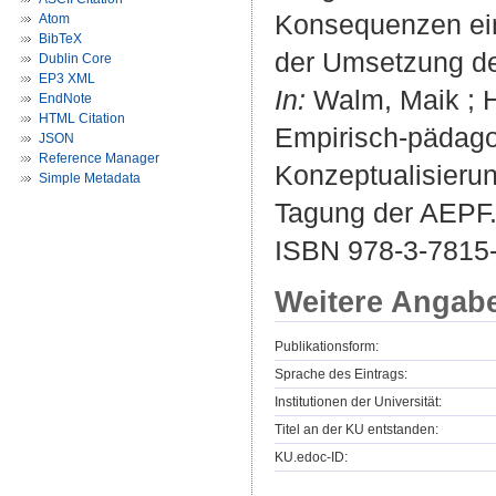
Konsequenzen eine
Atom
BibTeX
der Umsetzung d
Dublin Core
EP3 XML
In:
Walm, Maik ; Hä
EndNote
HTML Citation
Empirisch-pädagog
JSON
Reference Manager
Konzeptualisierun
Simple Metadata
Tagung der AEPF. 
ISBN 978-3-7815-
Weitere Angab
Publikationsform:
Sprache des Eintrags:
Institutionen der Universität:
Titel an der KU entstanden:
KU.edoc-ID: