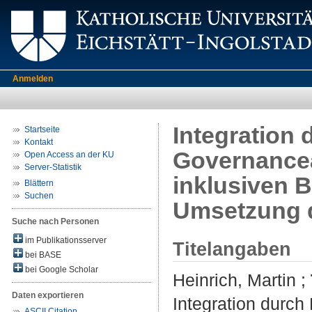
Anmelden
Integration 
Startseite
Kontakt
Governancea
Open Access an der KU
Server-Statistik
inklusiven 
Blättern
Suchen
Umsetzung 
Suche nach Personen
im Publikationsserver
Titelangaben
bei BASE
bei Google Scholar
Heinrich, Martin
;
Daten exportieren
Integration durch
ASCII Citation