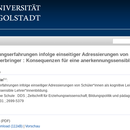
ngserfahrungen infolge einseitiger Adressierungen von 
erbringer : Konsequenzen für eine anerkennungssensibl
n
in
:
rfahrungen infolge einseitiger Adressierungen von Schüler*innen als kognitive Le
ensible Lehrer*innenbildung.
e Schule : DDS ; Zeitschrift für Erziehungswissenschaft, Bildungspolitik und pädag
31 ; 2699-5379
t (PDF)
nload (111kB)
|
Vorschau