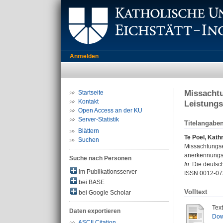
Anmelden
Missachtu
Startseite
Kontakt
Leistungs
Open Access an der KU
Server-Statistik
Titelangabe
Blättern
Te Poel, Kathr
Suchen
Missachtungse
anerkennungss
Suche nach Personen
In:
Die deutsch
im Publikationsserver
ISSN 0012-07
bei BASE
Volltext
bei Google Scholar
Tex
Daten exportieren
Dow
ASCII Citation