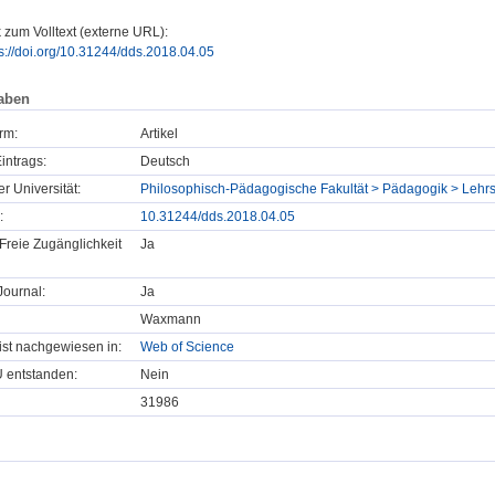
 zum Volltext (externe URL):
ps://doi.org/10.31244/dds.2018.04.05
aben
rm:
Artikel
intrags:
Deutsch
er Universität:
Philosophisch-Pädagogische Fakultät > Pädagogik > Lehrs
:
10.31244/dds.2018.04.05
Freie Zugänglichkeit
Ja
ournal:
Ja
Waxmann
t ist nachgewiesen in:
Web of Science
U entstanden:
Nein
31986