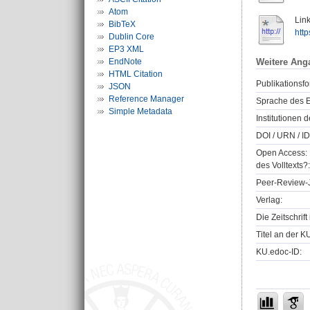
Atom
Link
BibTeX
htt
Dublin Core
EP3 XML
EndNote
Weitere Ang
HTML Citation
Publikationsfo
JSON
Reference Manager
Sprache des E
Simple Metadata
Institutionen d
DOI / URN / ID
Open Access: 
des Volltexts?:
Peer-Review-J
Verlag:
Die Zeitschrif
Titel an der K
KU.edoc-ID: