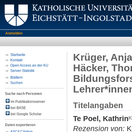
Anmelden
Krüger, Anja
Startseite
Kontakt
Häcker, Thom
Open Access an der KU
Server-Statistik
Bildungsfor
Blättern
Suchen
Lehrer*inne
Suche nach Personen
im Publikationsserver
Titelangaben
bei BASE
bei Google Scholar
Te Poel, Kathrin
Daten exportieren
Rezension von:
Kr
ASCII Citation