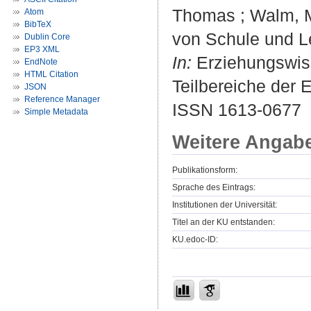
Thomas ; Walm, M
Atom
BibTeX
von Schule und L
Dublin Core
EP3 XML
In:
Erziehungswiss
EndNote
HTML Citation
Teilbereiche der 
JSON
Reference Manager
ISSN 1613-0677
Simple Metadata
Weitere Angab
Publikationsform:
Sprache des Eintrags:
Institutionen der Universität:
Titel an der KU entstanden:
KU.edoc-ID: