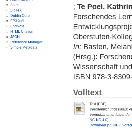
;
Te Poel, Kathri
Atom
BibTeX
Forschendes Lern
Dublin Core
EP3 XML
Entwicklungsproj
EndNote
HTML Citation
Oberstufen-Kolleg
JSON
Reference Manager
In:
Basten, Melani
Simple Metadata
(Hrsg.): Forschen
Wissenschaft und 
ISBN 978-3-8309
Volltext
Text (PDF)
Veröffentlichungsstatus:
Ve
Verfügbar unter folgender 
NC-ND 4.0)
.
Download (553kB)
|
Vorsc