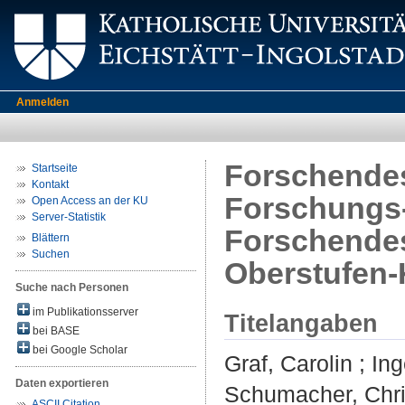
Anmelden
Forschendes
Startseite
Kontakt
Forschungs-
Open Access an der KU
Server-Statistik
Forschendes
Blättern
Suchen
Oberstufen-
Suche nach Personen
im Publikationsserver
Titelangaben
bei BASE
bei Google Scholar
Graf, Carolin
;
Ing
Daten exportieren
Schumacher, Chri
ASCII Citation