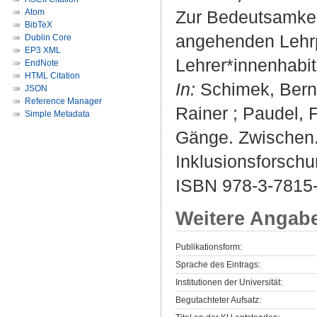
Atom
Zur Bedeutsamkei
BibTeX
angehenden Lehr
Dublin Core
EP3 XML
Lehrer*innenhabi
EndNote
HTML Citation
In:
Schimek, Bernh
JSON
Reference Manager
Rainer ; Paudel, 
Simple Metadata
Gänge. Zwischen.
Inklusionsforschu
ISBN 978-3-7815-
Weitere Angab
Publikationsform:
Sprache des Eintrags:
Institutionen der Universität:
Begutachteter Aufsatz: