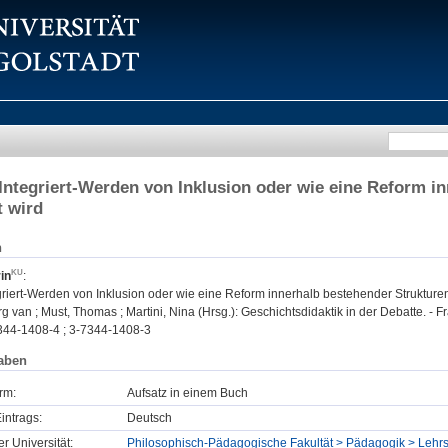
Integriert-Werden von Inklusion oder wie eine Reform in
t wird
n
in
:
riert-Werden von Inklusion oder wie eine Reform innerhalb bestehender Strukturen 
g van ; Must, Thomas ; Martini, Nina (Hrsg.): Geschichtsdidaktik in der Debatte. -
344-1408-4 ; 3-7344-1408-3
aben
rm:
Aufsatz in einem Buch
intrags:
Deutsch
er Universität:
Philosophisch-Pädagogische Fakultät > Pädagogik > Lehrs