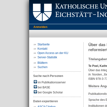
Anmelden
Über das 
Startseite
Kontakt
reformier
Open Access an der KU
Server-Statistik
Titelangabe
Blättern
Te Poel, Kathr
Suchen
Über das Integ
In:
Norden, Jör
Suche nach Personen
ISBN 978-3-7
im Publikationsserver
Weitere Ang
bei BASE
bei Google Scholar
Publikationsfo
Sprache des E
Daten exportieren
Institutionen d
ASCII Citation