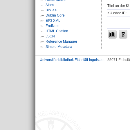
Atom
Titel an der K
BibTeX
KU.edoc-ID:
Dublin Core
EP3 XML
EndNote
HTML Citation
JSON
Reference Manager
Simple Metadata
Universitätsbibliothek Eichstätt-Ingolstadt
- 85071 Eichstä