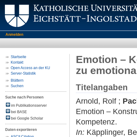
Anmelden
Emotion – K
Startseite
Kontakt
zu emotiona
Open Access an der KU
Server-Statistik
Blättern
Titelangaben
Suchen
Suche nach Personen
Arnold, Rolf
;
Pac
im Publikationsserver
Emotion – Konstr
bei BASE
bei Google Scholar
Kompetenz.
Daten exportieren
In:
Käpplinger, Ber
ASCII Citation