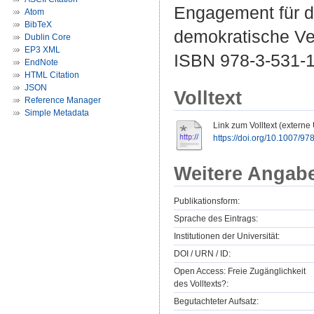
Engagement für d
Atom
BibTeX
demokratische Ver
Dublin Core
EP3 XML
ISBN 978-3-531-
EndNote
HTML Citation
JSON
Volltext
Reference Manager
Simple Metadata
Link zum Volltext (externe
https://doi.org/10.1007/9
Weitere Angab
Publikationsform:
Sprache des Eintrags:
Institutionen der Universität:
DOI / URN / ID:
Open Access: Freie Zugänglichkeit
des Volltexts?:
Begutachteter Aufsatz: