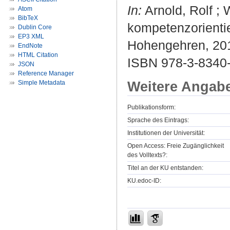
In:
Arnold, Rolf ; 
Atom
BibTeX
kompetenzorientie
Dublin Core
EP3 XML
Hohengehren, 201
EndNote
HTML Citation
ISBN 978-3-8340
JSON
Reference Manager
Weitere Angab
Simple Metadata
Publikationsform:
Sprache des Eintrags:
Institutionen der Universität:
Open Access: Freie Zugänglichkeit
des Volltexts?:
Titel an der KU entstanden:
KU.edoc-ID: