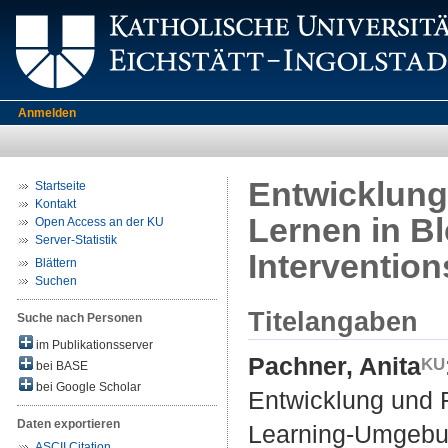
Anmelden
Entwicklung
Startseite
Kontakt
Lernen in B
Open Access an der KU
Server-Statistik
Intervention
Blättern
Suchen
Titelangaben
Suche nach Personen
im Publikationsserver
Pachner, Anita
bei BASE
bei Google Scholar
Entwicklung und 
Daten exportieren
Learning-Umgebun
ASCII Citation