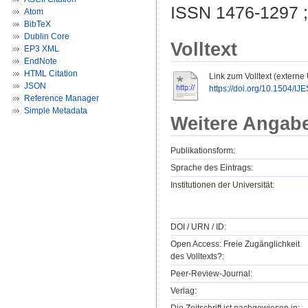
ISSN 1476-1297 
Atom
BibTeX
Dublin Core
Volltext
EP3 XML
EndNote
HTML Citation
Link zum Volltext (externe
JSON
https://doi.org/10.1504/I
Reference Manager
Simple Metadata
Weitere Angab
Publikationsform:
Sprache des Eintrags:
Institutionen der Universität:
DOI / URN / ID:
Open Access: Freie Zugänglichkeit
des Volltexts?:
Peer-Review-Journal:
Verlag: