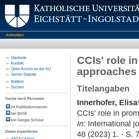
Anmelden
CCIs' role i
Startseite
Kontakt
approaches t
Open Access an der KU
Server-Statistik
Blättern
Titelangaben
Suchen
Suche nach Personen
Innerhofer, Elisa
im Publikationsserver
CCIs' role in prom
bei BASE
bei Google Scholar
In:
International j
Daten exportieren
48 (2023) 1. - S. 
ASCII Citation