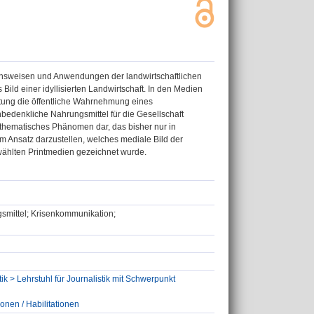
ktionsweisen und Anwendungen der landwirtschaftlichen
 Bild einer idyllisierten Landwirtschaft. In den Medien
ttung die öffentliche Wahrnehmung eines
nbedenkliche Nahrungsmittel für die Gesellschaft
n thematisches Phänomen dar, das bisher nur in
im Ansatz darzustellen, welches mediale Bild der
wählten Printmedien gezeichnet wurde.
gsmittel; Krisenkommunikation;
ik > Lehrstuhl für Journalistik mit Schwerpunkt
ionen / Habilitationen