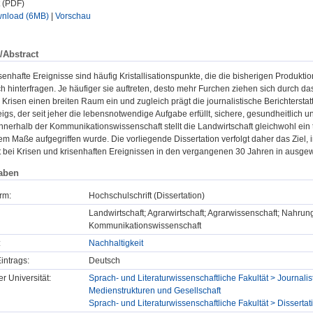
t (PDF)
nload (6MB)
|
Vorschau
/Abstract
senhafte Ereignisse sind häufig Kristallisationspunkte, die die bisherigen Produ
ich hinterfragen. Je häufiger sie auftreten, desto mehr Furchen ziehen sich durch das
Krisen einen breiten Raum ein und zugleich prägt die journalistische Berichtersta
igs, der seit jeher die lebensnotwendige Aufgabe erfüllt, sichere, gesundheitlich u
Innerhalb der Kommunikationswissenschaft stellt die Landwirtschaft gleichwohl ei
 Maße aufgegriffen wurde. Die vorliegende Dissertation verfolgt daher das Ziel, 
t bei Krisen und krisenhaften Ereignissen in den vergangenen 30 Jahren in ausge
aben
rm:
Hochschulschrift (Dissertation)
Landwirtschaft; Agrarwirtschaft; Agrarwissenschaft; Nahrun
Kommunikationswissenschaft
:
Nachhaltigkeit
intrags:
Deutsch
er Universität:
Sprach- und Literaturwissenschaftliche Fakultät > Journalist
Medienstrukturen und Gesellschaft
Sprach- und Literaturwissenschaftliche Fakultät > Dissertat