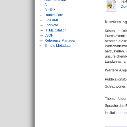
Tex
Atom
Dow
BibTeX
Dublin Core
EP3 XML
Kurzfassung
EndNote
HTML Citation
Krisen und kri
JSON
Praxis öffentl
Reference Manager
nehmen diese 
Simple Metadata
Wirtschaftszwe
herzustellen. 
unzureichendem
Landwirtschaf
Weitere Ang
Publikationsfo
Schlagwörter:
Themenfelder
Sprache des E
Institutionen d