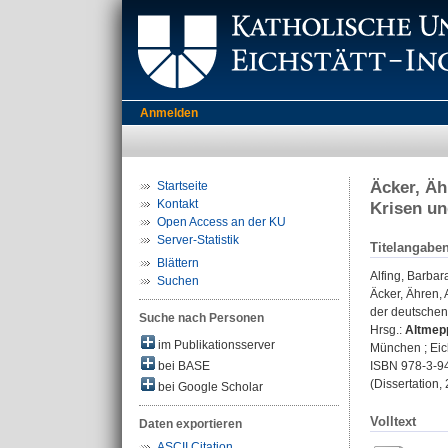
Anmelden
Äcker, Äh
Startseite
Kontakt
Krisen un
Open Access an der KU
Server-Statistik
Titelangabe
Blättern
Alfing, Barbar
Suchen
Äcker, Ähren, 
der deutschen
Suche nach Personen
Hrsg.:
Altmepp
im Publikationsserver
München ; Eich
bei BASE
ISBN 978-3-9
(Dissertation,
bei Google Scholar
Volltext
Daten exportieren
ASCII Citation