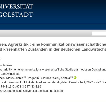
ren, Agrarkritik : eine kommunikationswissenschaftliche
d krisenhaften Zuständen in der deutschen Landwirtscha
n
a-Henrika
:
Agrarkritik : eine kommunikationswissenschaftliche Studie zur medialen Darstellun
 Landwirtschaft.
en, Klaus-Dieter
;
Paganini, Claudia
;
Sehl, Annika
stätt : Zentrum für Ethik der Medien und der digitalen Gesellschaft, 2022. - 472 S. 
47443-13-0 ; 978-3-947443-12-3
 2022, Katholische Universität Eichstätt-Ingolstadt)