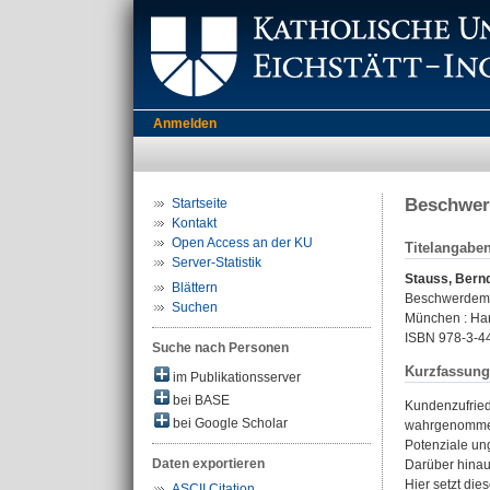
Anmelden
Beschwerd
Startseite
Kontakt
Open Access an der KU
Titelangabe
Server-Statistik
Stauss, Bern
Blättern
Beschwerdeman
Suchen
München : Han
ISBN 978-3-4
Suche nach Personen
Kurzfassung
im Publikationsserver
bei BASE
Kundenzufriede
bei Google Scholar
wahrgenommen.
Potenziale un
Daten exportieren
Darüber hinaus
Hier setzt di
ASCII Citation