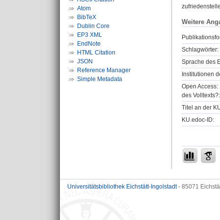
zufriedenstell
Atom
BibTeX
Weitere Ang
Dublin Core
EP3 XML
Publikationsfo
EndNote
Schlagwörter:
HTML Citation
JSON
Sprache des E
Reference Manager
Institutionen d
Simple Metadata
Open Access: 
des Volltexts?:
Titel an der K
KU.edoc-ID:
Universitätsbibliothek Eichstätt-Ingolstadt
- 85071 Eichstä