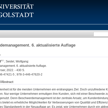
emanagement. 6. aktualisierte Auflage
n
d
;
Seidel, Wolfgang
:
agement. 6. aktualisierte Auflage.
ser, 2022. - 430 S.
46-47421-5 ; 978-3-446-47620-2
/Abstract
nheit ist für die meisten Unternehmen ein erstrangiges Ziel. Doch unzufriedene K
 Nur wenige Unternehmen ermutigen ihre Kunden, sich mit einer Beschwerde zu
genutzt. Denn Beschwerdemanagement ist der zentrale Ansatz, um Kundenbindung
 bietet es erhebliche Möglichkeiten für Verbesserungen von Qualität und Effizienz
eses Standardwerk in der Neuauflage an: Es zeigt, wie Unternehmen durch ein a