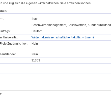
en und zugleich die eigenen wirtschaftlichen Ziele erreichen können.
aben
rm:
Buch
Beschwerdemanagement, Beschwerden, Kundenunzufried
intrags:
Deutsch
er Universität:
Wirtschaftswissenschaftliche Fakultät > Emeriti
Freie Zugänglichkeit
Nein
U entstanden:
Nein
31363
tt