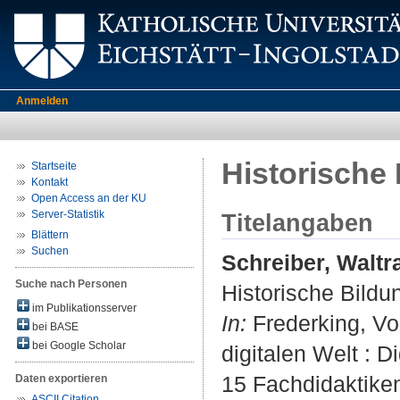
Anmelden
Historische 
Startseite
Kontakt
Open Access an der KU
Server-Statistik
Titelangaben
Blättern
Suchen
Schreiber, Waltr
Suche nach Personen
Historische Bildun
im Publikationsserver
In:
Frederking, Vol
bei BASE
bei Google Scholar
digitalen Welt : 
15 Fachdidaktiken
Daten exportieren
ASCII Citation