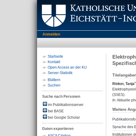
Anmelden
Elektroph
Startseite
Kontakt
Spezifisc
Open Access an der KU
Server-Statistik
Titelangabe
Blättern
Rinker, Tanja
Suchen
Elektrophysio
(SSES).
Suche nach Personen
In:
Aktuelle ph
im Publikationsserver
Weitere Ang
bei BASE
bei Google Scholar
Publikationsfo
Sprache des E
Daten exportieren
Institutionen d
ASCII Citation