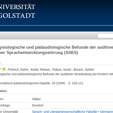
ysiologische und pädaudiologische Befunde der auditive
her Sprachentwicklungsstörung (SSES)
n
;
Fröhlich, Katrin
;
Kiefer, Markus
;
Rabus, Sarah
;
Brosch, Sybille
:
logische und pädaudiologische Befunde der auditiven Verarbeitung bei Kindern mi
oniatrisch-pädaudiologische Aspekte. 16 (2008). - S. 109-112.
aben
rm:
Artikel
intrags:
Deutsch
er Universität:
Sprach- und Literaturwissenschaftliche Fakultät > Germanis