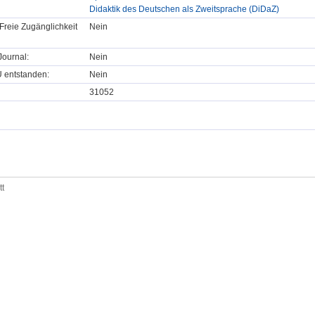
Didaktik des Deutschen als Zweitsprache (DiDaZ)
Freie Zugänglichkeit
Nein
ournal:
Nein
U entstanden:
Nein
31052
tt