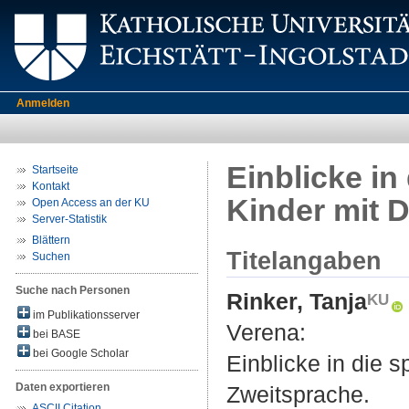
Anmelden
Einblicke in
Startseite
Kontakt
Kinder mit 
Open Access an der KU
Server-Statistik
Blättern
Titelangaben
Suchen
Suche nach Personen
Rinker, Tanja
im Publikationsserver
Verena
:
bei BASE
bei Google Scholar
Einblicke in die 
Daten exportieren
Zweitsprache.
ASCII Citation