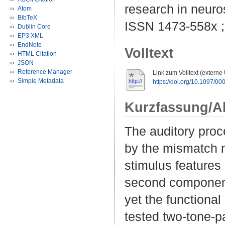
research in neuro
Atom
BibTeX
ISSN 1473-558x 
Dublin Core
EP3 XML
EndNote
Volltext
HTML Citation
JSON
Reference Manager
Link zum Volltext (externe
Simple Metadata
https://doi.org/10.1097/
Kurzfassung/A
The auditory proc
by the mismatch n
stimulus features 
second component
yet the functiona
tested two-tone-pa