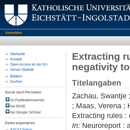
Anmelden
Extracting r
Startseite
Kontakt
negativity t
Open Access an der KU
Server-Statistik
Blättern
Titelangaben
Suchen
Suche nach Personen
Zachau, Swantje
im Publikationsserver
;
Maas, Verena
;
bei BASE
bei Google Scholar
Extracting rules :
Daten exportieren
In:
Neuroreport : a
ASCII Citation