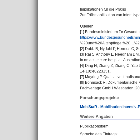
Implikationen für die Praxis
Zur Frühmobilisation von Intensivp
Quellen
[1] Bundesministerium für Gesundhei
https://www.bundesgesundheitsmini
%20und%20Altenpflege.%20…%20
[2] Dubb R, Nydahl P, Hermes C, Sch
[3] Rai S, Anthony L, Needham DM, Ge
in an acute care hospital. Australia
[4] Ding N, Zhang Z, Zhang C, Yao L
14(10):e0223151.
[7] Mayring P. Qualitative Inhaltsa
[8] Bohnsack R. Dokumentarische Me
Fachverlage GmbH Wiesbaden; 200
Forschungsprojekte
MobiStaR - Mobilisation Intensiv-
Weitere Angaben
Publikationsform:
Sprache des Eintrags: