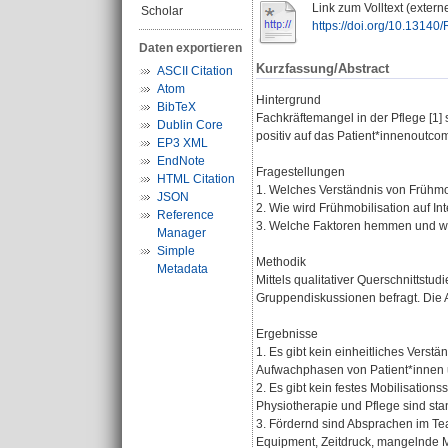
Link zum Volltext (extern
Scholar
https://doi.org/10.1314
Daten exportieren
Kurzfassung/Abstract
ASCII Citation
Atom
Hintergrund
BibTeX
Fachkräftemangel in der Pflege [1] 
Dublin Core
positiv auf das Patient*innenoutc
EP3 XML
EndNote
Fragestellungen
HTML Citation
1. Welches Verständnis von Frühmob
JSON
2. Wie wird Frühmobilisation auf Int
Reference
3. Welche Faktoren hemmen und wel
Manager
Simple
Methodik
Metadata
Mittels qualitativer Querschnittst
Gruppendiskussionen befragt. Die An
Ergebnisse
1. Es gibt kein einheitliches Vers
Aufwachphasen von Patient*innen
2. Es gibt kein festes Mobilisatio
Physiotherapie und Pflege sind sta
3. Fördernd sind Absprachen im Tea
Equipment, Zeitdruck, mangelnde M