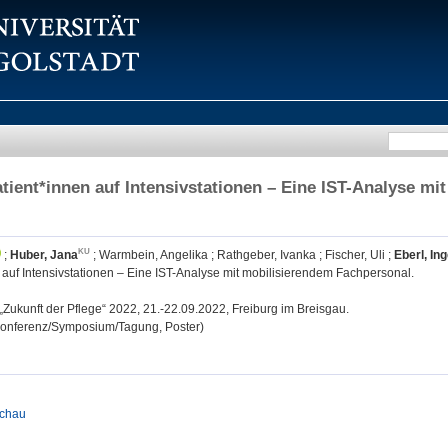
tient*innen auf Intensivstationen – Eine IST-Analyse m
;
Huber, Jana
;
Warmbein, Angelika
;
Rathgeber, Ivanka
;
Fischer, Uli
;
Eberl, In
 auf Intensivstationen – Eine IST-Analyse mit mobilisierendem Fachpersonal.
„Zukunft der Pflege“ 2022, 21.-22.09.2022, Freiburg im Breisgau.
/Konferenz/Symposium/Tagung, Poster)
schau