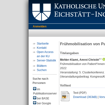
Anmelden
Frühmobilisation von Pa
Startseite
Kontakt
Open Access
Titelangaben
an der KU
Mehler-Klamt, Amrei Christin
Server-Statistik
Frühmobilisation von Patient*innen
Blättern
2022
Suchen
Veranstaltung:
5. Clusterkonferenz 
(Veranstaltungsbeitrag: Kongress
Suche nach
Personen
Volltext
im
Text (PDF)
Publikationsserver
Download (363kB)
|
Vor
bei BASE
bei Google