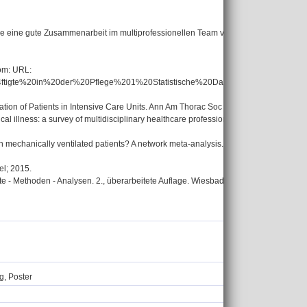
owie eine gute Zusammenarbeit im multiprofessionellen Team vorhanden sein.
rom: URL:
tigte%20in%20der%20Pflege%201%20Statistische%20Daten.%20…,der%20Kra
zation of Patients in Intensive Care Units. Ann Am Thorac Soc 2016; 13(5):724–30.
l illness: a survey of multidisciplinary healthcare professionals caring for ICU sur
on in mechanically ventilated patients? A network meta-analysis. PLoS ONE 2019;
el; 2015.
pte - Methoden - Analysen. 2., überarbeitete Auflage. Wiesbaden: Gabler Verlag / 
g, Poster