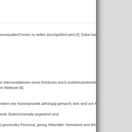
tensivpatient*innen zu selten durchgeführt wird [3]. Dabei kann sich diese Intervent
r Intensivstationen eines Klinikums durch problemzentrierte Interviews sowie
en Methode [6].
arametern wie Hämodynamik abhängig gemacht, teils wird von Mobilisationsversuchen
rierte Stufenschemata angelehnt sind.
nd geschultes Personal, genug Hilfsmittel. Hemmend sind fehlendes Personal und