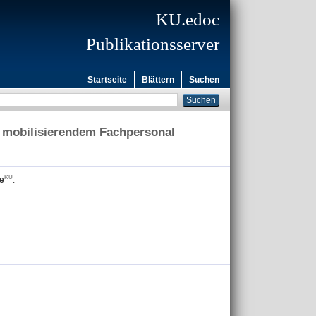
KU.edoc
Publikationsserver
Startseite
Blättern
Suchen
it mobilisierendem Fachpersonal
ge
: