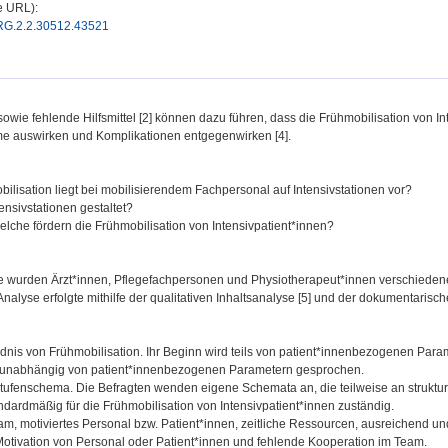
e URL):
0/RG.2.2.30512.43521
sowie fehlende Hilfsmittel [2] können dazu führen, dass die Frühmobilisation von In
ome auswirken und Komplikationen entgegenwirken [4].
ilisation liegt bei mobilisierendem Fachpersonal auf Intensivstationen vor?
ensivstationen gestaltet?
che fördern die Frühmobilisation von Intensivpatient*innen?
udie wurden Ärzt*innen, Pflegefachpersonen und Physiotherapeut*innen verschiedene
alyse erfolgte mithilfe der qualitativen Inhaltsanalyse [5] und der dokumentarisch
tändnis von Frühmobilisation. Ihr Beginn wird teils von patient*innenbezogenen P
 unabhängig von patient*innenbezogenen Parametern gesprochen.
nsstufenschema. Die Befragten wenden eigene Schemata an, die teilweise an struktu
ndardmäßig für die Frühmobilisation von Intensivpatient*innen zuständig.
m, motiviertes Personal bzw. Patient*innen, zeitliche Ressourcen, ausreichend u
otivation von Personal oder Patient*innen und fehlende Kooperation im Team.