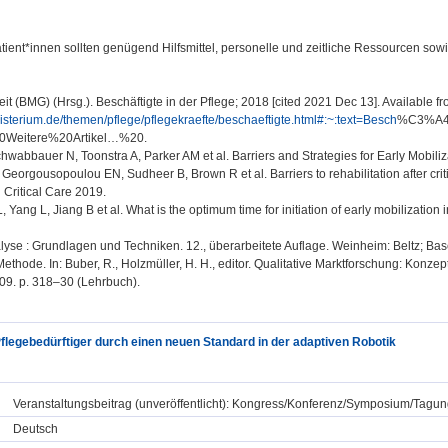
atient*innen sollten genügend Hilfsmittel, personelle und zeitliche Ressourcen s
t (BMG) (Hrsg.). Beschäftigte in der Pflege; 2018 [cited 2021 Dec 13]. Available f
sterium.de/themen/pflege/pflegekraefte/beschaeftigte.html#:~:text=Besch
%C3%A4f
Weitere%20Artikel…%20.
wabbauer N, Toonstra A, Parker AM et al. Barriers and Strategies for Early Mobili
orgousopoulou EN, Sudheer B, Brown R et al. Barriers to rehabilitation after critica
n Critical Care 2019.
, Yang L, Jiang B et al. What is the optimum time for initiation of early mobilizati
nalyse : Grundlagen und Techniken. 12., überarbeitete Auflage. Weinheim: Beltz; Bas
thode. In: Buber, R., Holzmüller, H. H., editor. Qualitative Marktforschung: Konze
9. p. 318–30 (Lehrbuch).
Pflegebedürftiger durch einen neuen Standard in der adaptiven Robotik
Veranstaltungsbeitrag (unveröffentlicht): Kongress/Konferenz/Symposium/Tagun
Deutsch