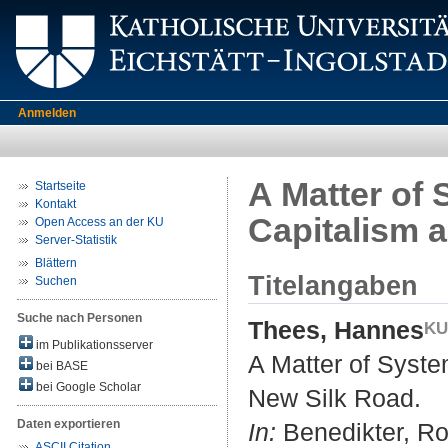
Anmelden
A Matter of
Startseite
Kontakt
Capitalism 
Open Access an der KU
Server-Statistik
Blättern
Titelangaben
Suchen
Suche nach Personen
Thees, Hannes
im Publikationsserver
A Matter of Syst
bei BASE
bei Google Scholar
New Silk Road.
Daten exportieren
In:
Benedikter, Rol
ASCII Citation