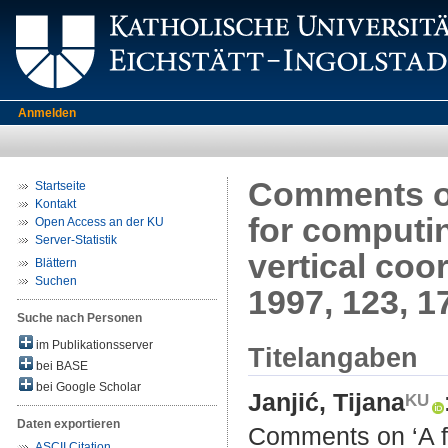
Anmelden
Comments on
Startseite
Kontakt
for computin
Open Access an der KU
Server-Statistik
vertical coo
Blättern
Suchen
1997, 123, 1
Suche nach Personen
im Publikationsserver
Titelangaben
bei BASE
bei Google Scholar
Janjić, Tijana
Daten exportieren
Comments on ‘A fi
ASCII Citation