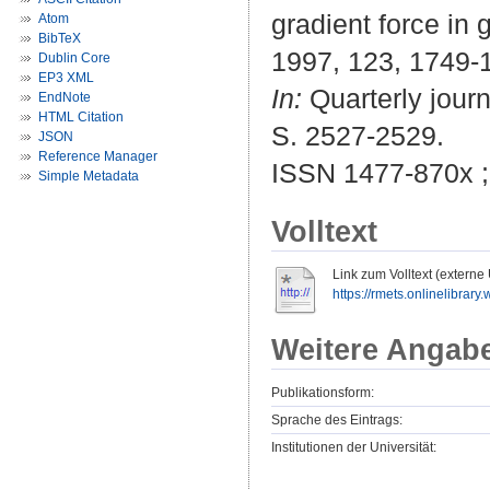
gradient force in 
Atom
BibTeX
1997, 123, 1749-
Dublin Core
EP3 XML
In:
Quarterly journ
EndNote
HTML Citation
S. 2527-2529.
JSON
Reference Manager
ISSN 1477-870x 
Simple Metadata
Volltext
Link zum Volltext (externe
https://rmets.onlinelibrary.
Weitere Angab
Publikationsform:
Sprache des Eintrags:
Institutionen der Universität: