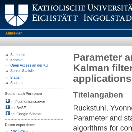
Anmelden
Parameter a
Startseite
Kontakt
Kalman filte
Open Access an der KU
Server-Statistik
applications
Blättern
Suchen
Titelangaben
Suche nach Personen
im Publikationsserver
Ruckstuhl, Yvonn
bei BASE
bei Google Scholar
Parameter and sta
Daten exportieren
algorithms for con
ASCII Citation