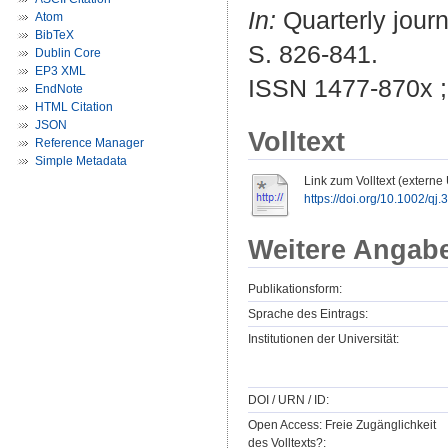
In:
Quarterly journ
Atom
BibTeX
S. 826-841.
Dublin Core
EP3 XML
ISSN 1477-870x 
EndNote
HTML Citation
JSON
Volltext
Reference Manager
Simple Metadata
Link zum Volltext (externe
https://doi.org/10.1002/qj.
Weitere Angab
Publikationsform:
Sprache des Eintrags:
Institutionen der Universität:
DOI / URN / ID:
Open Access: Freie Zugänglichkeit
des Volltexts?: