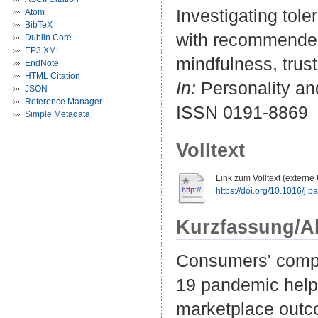
Investigating tol
Atom
BibTeX
with recommended 
Dublin Core
EP3 XML
mindfulness, trust
EndNote
HTML Citation
In:
Personality and
JSON
Reference Manager
ISSN 0191-8869
Simple Metadata
Volltext
Link zum Volltext (externe
https://doi.org/10.1016/j.
Kurzfassung/A
Consumers' compl
19 pandemic helps
marketplace outco