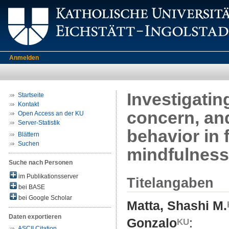
Anmelden
Investigatin
Startseite
Kontakt
concern, an
Open Access an der KU
Server-Statistik
behavior in 
Blättern
Suchen
mindfulness,
Suche nach Personen
im Publikationsserver
Titelangaben
bei BASE
bei Google Scholar
Matta, Shashi M.
Daten exportieren
Gonzalo
:
ASCII Citation