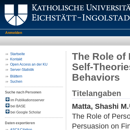
Anmelden
The Role of 
Startseite
Kontakt
Self-Theorie
Open Access an der KU
Server-Statistik
Behaviors
Blättern
Suchen
Titelangaben
Suche nach Personen
im Publikationsserver
Matta, Shashi M.
bei BASE
bei Google Scholar
The Role of Perso
Daten exportieren
Persuasion on Fin
ASCII Citation