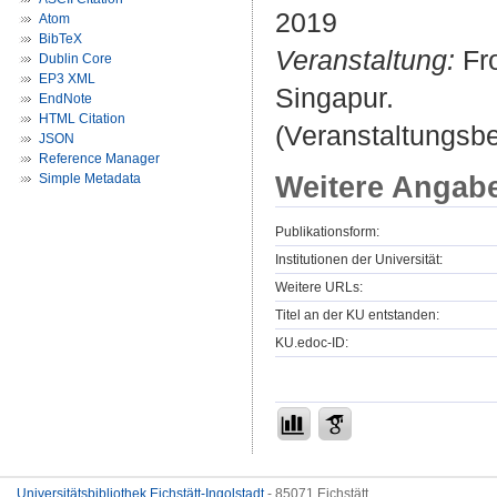
2019
Atom
BibTeX
Veranstaltung:
Fro
Dublin Core
EP3 XML
Singapur.
EndNote
HTML Citation
(Veranstaltungsb
JSON
Reference Manager
Weitere Angab
Simple Metadata
Publikationsform:
Institutionen der Universität:
Weitere URLs:
Titel an der KU entstanden:
KU.edoc-ID:
Universitätsbibliothek Eichstätt-Ingolstadt
- 85071 Eichstätt