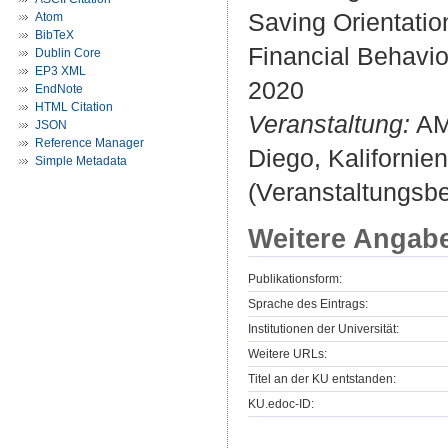
Saving Orientatio
Atom
BibTeX
Financial Behavio
Dublin Core
EP3 XML
2020
EndNote
HTML Citation
Veranstaltung:
AMA
JSON
Reference Manager
Diego, Kalifornien
Simple Metadata
(Veranstaltungsb
Weitere Angab
Publikationsform:
Sprache des Eintrags:
Institutionen der Universität:
Weitere URLs:
Titel an der KU entstanden:
KU.edoc-ID: