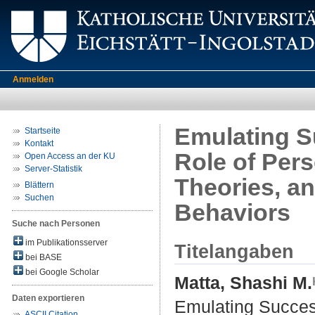
Anmelden
Emulating S
Startseite
Kontakt
Role of Pers
Open Access an der KU
Server-Statistik
Theories, a
Blättern
Suchen
Behaviors
Suche nach Personen
im Publikationsserver
Titelangaben
bei BASE
bei Google Scholar
Matta, Shashi M.
Daten exportieren
Emulating Success
ASCII Citation