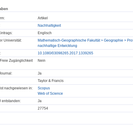
aben
rm:
Artikel
:
Nachhaltigkeit
intrags:
Englisch
er Universität:
Mathematisch-Geographische Fakultät > Geographie > Profe
nachhaltige Entwicklung
:
10.1080/03098265.2017.1339265
Freie Zugänglichkeit
Nein
ournal:
Ja
Taylor & Francis
t ist nachgewiesen in:
Scopus
Web of Science
U entstanden:
Ja
27754