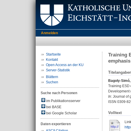
Anmelden
Training 
Startseite
Kontakt
emphasis 
Open Access an der KU
Server-Statistik
Titelangabe
Blättern
Bagoly-Simó,
Suchen
Training ESD 
Development 
Suche nach Personen
In:
Journal of 
im Publikationsserver
ISSN 0309-82
bei BASE
Volltext
bei Google Scholar
Link
Daten exportieren
htt
ASCII Citation