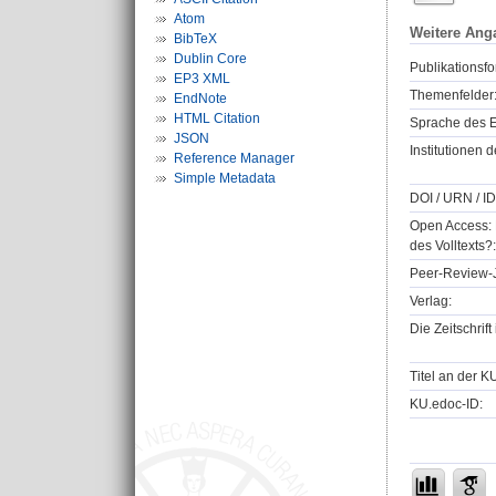
Atom
Weitere Ang
BibTeX
Dublin Core
Publikationsfo
EP3 XML
Themenfelder
EndNote
HTML Citation
Sprache des E
JSON
Institutionen d
Reference Manager
Simple Metadata
DOI / URN / ID
Open Access: 
des Volltexts?:
Peer-Review-J
Verlag:
Die Zeitschrif
Titel an der K
KU.edoc-ID: