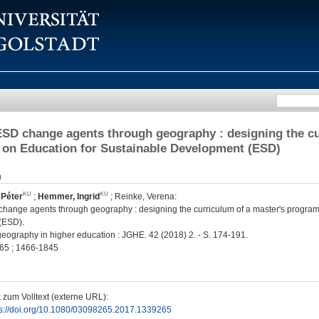
ESD change agents through geography : designing the cu
on Education for Sustainable Development (ESD)
n
 Péter
;
Hemmer, Ingrid
;
Reinke, Verena
:
change agents through geography : designing the curriculum of a master's program
(ESD).
geography in higher education : JGHE. 42 (2018) 2. - S. 174-191.
65 ; 1466-1845
 zum Volltext (externe URL):
ps://doi.org/10.1080/03098265.2017.1339265