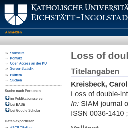
Anmelden
Loss of doub
Startseite
Kontakt
Open Access an der KU
Server-Statistik
Titelangaben
Blättern
Suchen
Kreisbeck, Carol
Suche nach Personen
Loss of double-int
im Publikationsserver
In:
SIAM journal o
bei BASE
bei Google Scholar
ISSN 0036-1410 
Daten exportieren
ASCII Citation