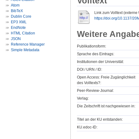
Volltext
Atom
BibTeX
Link zum Volltext (externe
Dublin Core
https://doi.org/10.1137/
EP3 XML
EndNote
Weitere Angab
HTML Citation
JSON
Reference Manager
Publikationsform:
Simple Metadata
Sprache des Eintrags:
Institutionen der Universität:
DOI / URN / ID:
Open Access: Freie Zugänglichkeit
des Volltexts?:
Peer-Review-Journal:
Verlag:
Die Zeitschrift ist nachgewiesen in:
Titel an der KU entstanden:
KU.edoc-ID: