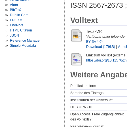
ISSN 2567-2673 
Atom
BibTeX
Dublin Core
Volltext
EP3 XML
EndNote
HTML Citation
Text (PDF)
JSON
Verfügbar unter folgender 
Reference Manager
BY-SA 4.0)
.
Simple Metadata
Download (179kB)
|
Vorsc
Link zum Volltext (externe
https://doi.org/10.11576/
Weitere Angab
Publikationsform:
Sprache des Eintrags:
Institutionen der Universität:
DOI / URN / ID:
Open Access: Freie Zugänglichkeit
des Volltexts?:
Peer-Review-Journal: