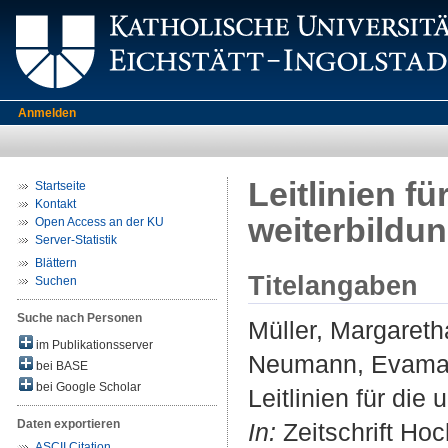
Anmelden
Leitlinien fü
Startseite
Kontakt
weiterbildu
Open Access an der KU
Server-Statistik
Blättern
Titelangaben
Suchen
Suche nach Personen
Müller, Margareth
im Publikationsserver
Neumann, Evama
bei BASE
bei Google Scholar
Leitlinien für die 
Daten exportieren
In:
Zeitschrift Hoc
ASCII Citation