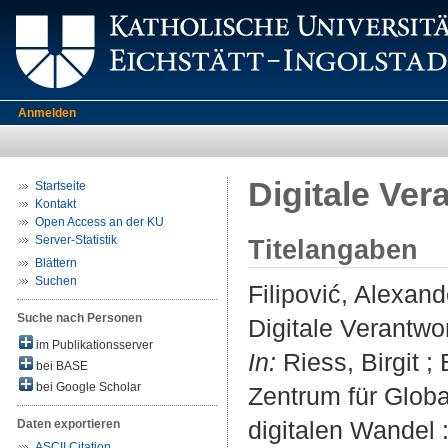
Anmelden
Digitale Ve
Startseite
Kontakt
Open Access an der KU
Server-Statistik
Titelangaben
Blättern
Suchen
Filipović, Alexand
Suche nach Personen
Digitale Verantw
im Publikationsserver
In:
Riess, Birgit ;
bei BASE
bei Google Scholar
Zentrum für Glob
digitalen Wandel :
Daten exportieren
ASCII Citation