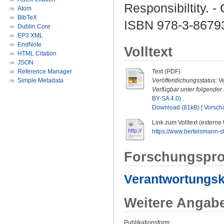
Responsibiltity. -
Atom
BibTeX
ISBN 978-3-8679
Dublin Core
EP3 XML
EndNote
Volltext
HTML Citation
JSON
Reference Manager
Text (PDF)
Simple Metadata
Veröffentlichungsstatus:
Ve
Verfügbar unter folgender 
BY-SA 4.0)
.
Download (81kB)
|
Vorsch
Link zum Volltext (externe
https://www.bertelsmann-sti
Forschungspro
Verantwortungs
Weitere Angab
Publikationsform: