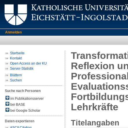
Anmelden
Transformat
Startseite
Kontakt
Reflexion u
Open Access an der KU
Server-Statistik
Professiona
Blättern
Suchen
Evaluationss
Suche nach Personen
Fortbildung
im Publikationsserver
Lehrkräfte
bei BASE
bei Google Scholar
Titelangaben
Daten exportieren
ASCII Citation