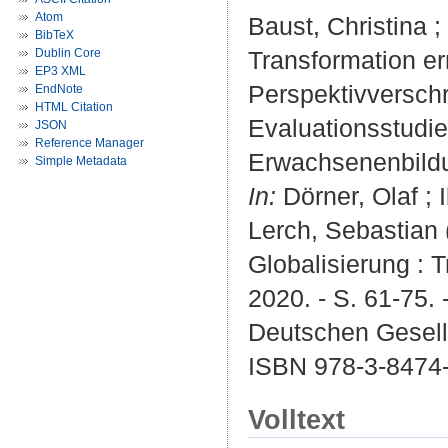
Atom
Baust, Christina
;
BibTeX
Dublin Core
Transformation er
EP3 XML
Perspektivverschr
EndNote
HTML Citation
Evaluationsstudie
JSON
Reference Manager
Erwachsenenbildun
Simple Metadata
In:
Dörner, Olaf ; 
Lerch, Sebastian 
Globalisierung : 
2020. - S. 61-75.
Deutschen Gesell
ISBN 978-3-8474
Volltext