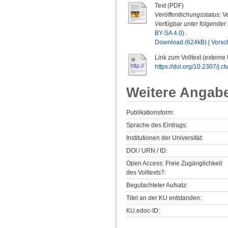
Text (PDF)
Veröffentlichungsstatus:
Ve
Verfügbar unter folgender 
BY-SA 4.0)
.
Download (624kB)
|
Vorsc
Link zum Volltext (externe
https://doi.org/10.2307/j.c
Weitere Angab
Publikationsform:
Sprache des Eintrags:
Institutionen der Universität:
DOI / URN / ID:
Open Access: Freie Zugänglichkeit
des Volltexts?:
Begutachteter Aufsatz:
Titel an der KU entstanden:
KU.edoc-ID: