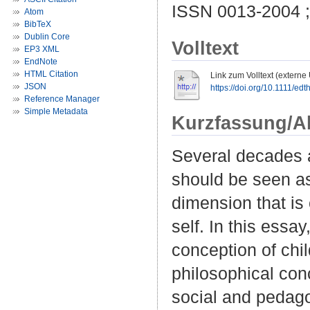
ISSN 0013-2004 
Atom
BibTeX
Dublin Core
Volltext
EP3 XML
EndNote
HTML Citation
Link zum Volltext (externe
JSON
https://doi.org/10.1111/ed
Reference Manager
Simple Metadata
Kurzfassung/A
Several decades a
should be seen as
dimension that is 
self. In this essa
conception of chi
philosophical conc
social and pedagog