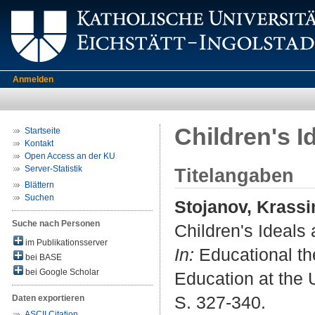
Anmelden
Children's I
Startseite
Kontakt
Open Access an der KU
Server-Statistik
Titelangaben
Blättern
Suchen
Stojanov, Krassi
Suche nach Personen
Children's Ideals 
im Publikationsserver
In:
Educational the
bei BASE
bei Google Scholar
Education at the U
S. 327-340.
Daten exportieren
ASCII Citation