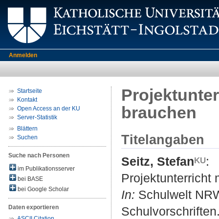
Anmelden
Projektunter
Startseite
Kontakt
brauchen
Open Access an der KU
Server-Statistik
Blättern
Titelangaben
Suchen
Suche nach Personen
Seitz, Stefan
:
im Publikationsserver
Projektunterricht
bei BASE
bei Google Scholar
In:
Schulwelt NRW 
Daten exportieren
Schulvorschriften.
ASCII Citation