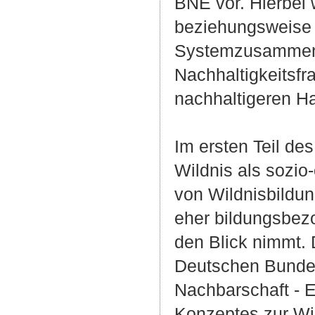
BNE vor. Hierbei
beziehungsweise 
Systemzusammenhä
Nachhaltigkeitsfr
nachhaltigeren H
Im ersten Teil de
Wildnis als sozio
von Wildnisbildun
eher bildungsbez
den Blick nimmt. D
Deutschen Bundes
Nachbarschaft - 
Konzeptes zur Wi