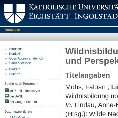
Anmelden
Wildnisbildu
Startseite
Kontakt
und Perspek
Open Access an der KU
Server-Statistik
Blättern
Titelangaben
Suchen
Suche nach Personen
Mohs, Fabian
;
Li
im Publikationsserver
Wildnisbildung üb
bei BASE
bei Google Scholar
In:
Lindau, Anne-Ka
Daten exportieren
(Hrsg.): Wilde Na
ASCII Citation