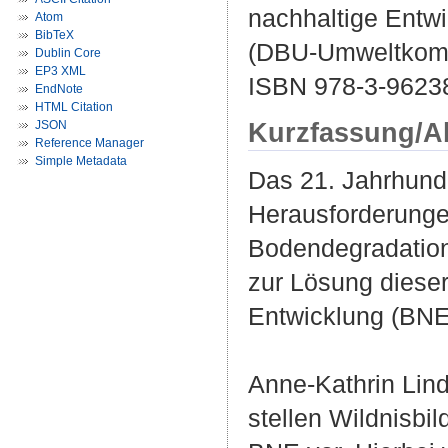
nachhaltige Entwi
Atom
BibTeX
(DBU-Umweltkomm
Dublin Core
EP3 XML
ISBN 978-3-9623
EndNote
HTML Citation
Kurzfassung/A
JSON
Reference Manager
Simple Metadata
Das 21. Jahrhunde
Herausforderung
Bodendegradation 
zur Lösung dieser
Entwicklung (BNE)
Anne-Kathrin Lin
stellen Wildnisbi