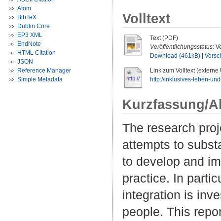
Atom
Volltext
BibTeX
Dublin Core
EP3 XML
Text (PDF)
EndNote
Veröffentlichungsstatus:
Ve
HTML Citation
Download (461kB)
|
Vorsc
JSON
Reference Manager
Link zum Volltext (externe
Simple Metadata
http://inklusives-leben-und
Kurzfassung/A
The research proj
attempts to subst
to develop and im
practice. In partic
integration is inv
people. This repor