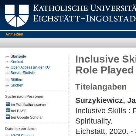
Anmelden
Inclusive Sk
Startseite
Kontakt
Role Played 
Open Access an der KU
Server-Statistik
Blättern
Titelangaben
Suchen
Suche nach Personen
Surzykiewicz, J
im Publikationsserver
Inclusive Skills 
bei BASE
bei Google Scholar
Spirituality.
Daten exportieren
Eichstätt, 2020. -
ASCII Citation