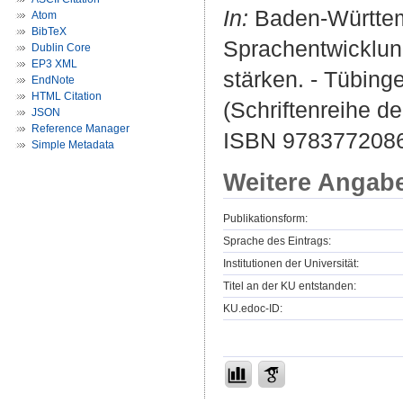
In:
Baden-Württemb
Atom
BibTeX
Sprachentwicklun
Dublin Core
EP3 XML
stärken. - Tübinge
EndNote
HTML Citation
(Schriftenreihe d
JSON
Reference Manager
ISBN 9783772086
Simple Metadata
Weitere Angab
Publikationsform:
Sprache des Eintrags:
Institutionen der Universität:
Titel an der KU entstanden:
KU.edoc-ID: