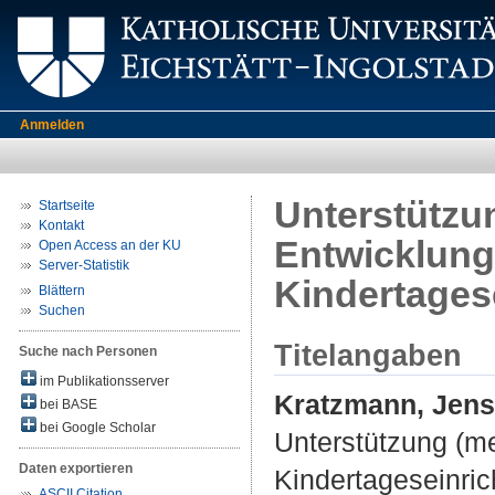
Anmelden
Unterstützu
Startseite
Kontakt
Entwicklung
Open Access an der KU
Server-Statistik
Kindertages
Blättern
Suchen
Titelangaben
Suche nach Personen
im Publikationsserver
Kratzmann, Jens
bei BASE
bei Google Scholar
Unterstützung (me
Daten exportieren
Kindertageseinric
ASCII Citation