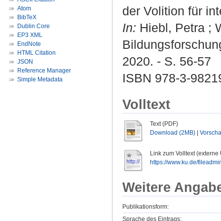
der Volition für 
Atom
BibTeX
In:
Hiebl, Petra ; 
Dublin Core
EP3 XML
Bildungsforschung
EndNote
HTML Citation
2020. - S. 56-57
JSON
Reference Manager
ISBN 978-3-9821
Simple Metadata
Volltext
Text (PDF)
Download (2MB)
|
Vorsch
Link zum Volltext (externe
https://www.ku.de/fileadmi
Weitere Angab
Publikationsform:
Sprache des Eintrags: