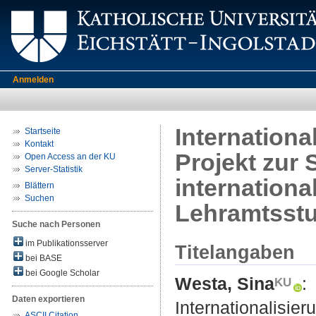
Anmelden
Internationa
Startseite
Kontakt
Projekt zur 
Open Access an der KU
Server-Statistik
internationa
Blättern
Suchen
Lehramtsst
Suche nach Personen
im Publikationsserver
Titelangaben
bei BASE
bei Google Scholar
Westa, Sina
:
Daten exportieren
Internationalisier
ASCII Citation