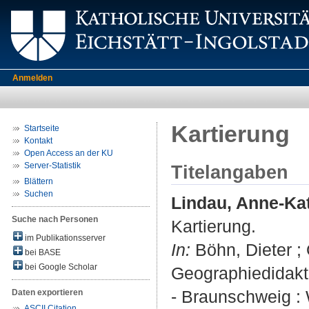
Anmelden
Kartierung
Startseite
Kontakt
Open Access an der KU
Server-Statistik
Titelangaben
Blättern
Suchen
Lindau, Anne-Ka
Suche nach Personen
Kartierung.
im Publikationsserver
In:
Böhn, Dieter ; 
bei BASE
bei Google Scholar
Geographiedidakti
- Braunschweig : 
Daten exportieren
ASCII Citation