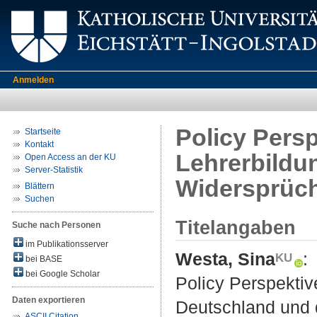
Anmelden
Policy Persp
Startseite
Kontakt
Lehrerbildu
Open Access an der KU
Server-Statistik
Widersprüch
Blättern
Suchen
Titelangaben
Suche nach Personen
im Publikationsserver
Westa, Sina
:
bei BASE
bei Google Scholar
Policy Perspektive
Daten exportieren
Deutschland und 
ASCII Citation