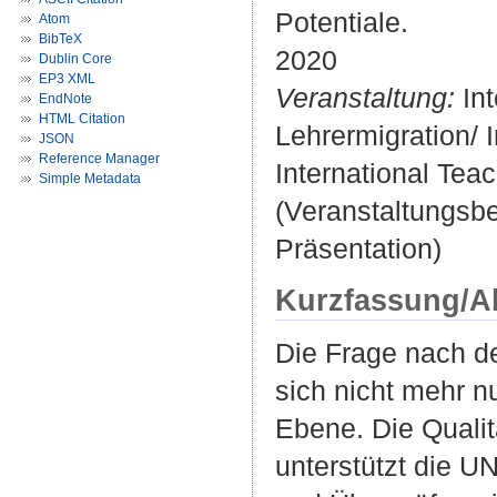
Potentiale.
Atom
BibTeX
2020
Dublin Core
EP3 XML
Veranstaltung:
Int
EndNote
HTML Citation
Lehrermigration/ 
JSON
Reference Manager
International Tea
Simple Metadata
(Veranstaltungsb
Präsentation)
Kurzfassung/A
Die Frage nach de
sich nicht mehr nu
Ebene. Die Qualitä
unterstützt die U