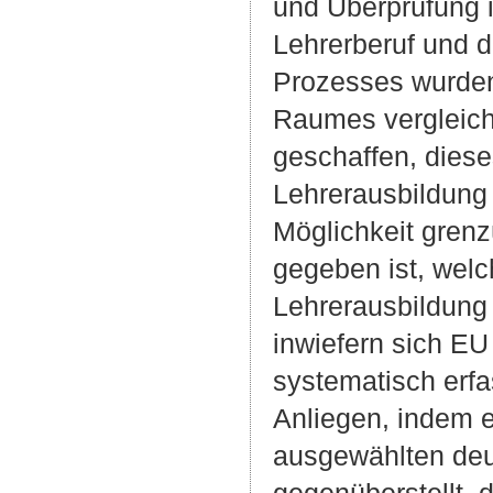
und Überprüfung i
Lehrerberuf und 
Prozesses wurden
Raumes vergleic
geschaffen, dies
Lehrerausbildung 
Möglichkeit grenz
gegeben ist, welc
Lehrerausbildung 
inwiefern sich EU
systematisch erfa
Anliegen, indem 
ausgewählten deu