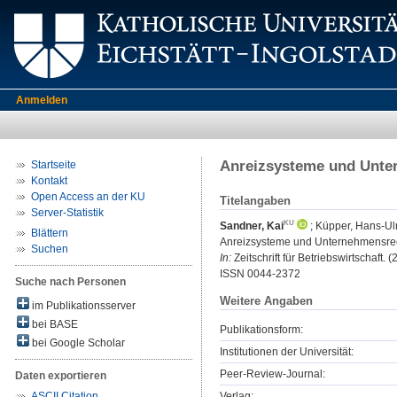
Anmelden
Anreizsysteme und Unte
Startseite
Kontakt
Open Access an der KU
Titelangaben
Server-Statistik
Sandner, Kai
;
Küpper, Hans-Ul
Blättern
Anreizsysteme und Unternehmensrec
Suchen
In:
Zeitschrift für Betriebswirtschaft. (
ISSN 0044-2372
Suche nach Personen
Weitere Angaben
im Publikationsserver
bei BASE
Publikationsform:
bei Google Scholar
Institutionen der Universität:
Peer-Review-Journal:
Daten exportieren
Verlag:
ASCII Citation