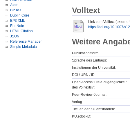
Atom
Volltext
BibTeX
Dublin Core
EP3 XML
Link zum Volltext (externe
EndNote
https://doi.org/10.1007/s
HTML Citation
JSON
Weitere Angab
Reference Manager
Simple Metadata
Publikationsform:
Sprache des Eintrags:
Institutionen der Universität:
DOI / URN / ID:
Open Access: Freie Zugänglichkeit
des Volltexts?:
Peer-Review-Journal:
Verlag:
Titel an der KU entstanden:
KU.edoc-ID: