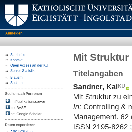
Anmelden
Mit Struktur
Startseite
Kontakt
Open Access an der KU
Server-Statistik
Titelangaben
Blättern
Suchen
Sandner, Kai
Suche nach Personen
Mit Struktur zu e
im Publikationsserver
In:
Controlling & m
bei BASE
bei Google Scholar
Management. 62 (2
ISSN 2195-8262 
Daten exportieren
ASCII Citation