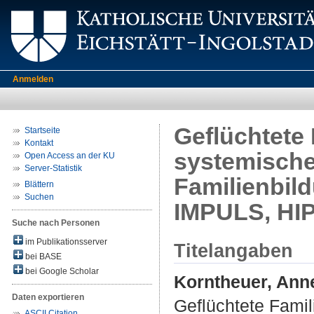
Anmelden
Geflüchtete 
Startseite
Kontakt
systemische
Open Access an der KU
Server-Statistik
Familienbi
Blättern
Suchen
IMPULS, HI
Suche nach Personen
im Publikationsserver
Titelangaben
bei BASE
bei Google Scholar
Korntheuer, Ann
Daten exportieren
Geflüchtete Famil
ASCII Citation