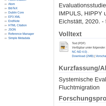
Evaluationsstudi
Atom
BibTeX
IMPULS, HIPPY u
Dublin Core
EP3 XML
Eichstätt, 2020. -
EndNote
HTML Citation
JSON
Volltext
Reference Manager
Simple Metadata
Text (PDF)
Verfügbar unter folgender 
NC-ND 4.0)
.
Download (2MB)
|
Vorsch
Kurzfassung/A
Systemische Eval
Fluchtmigration
Forschungspro