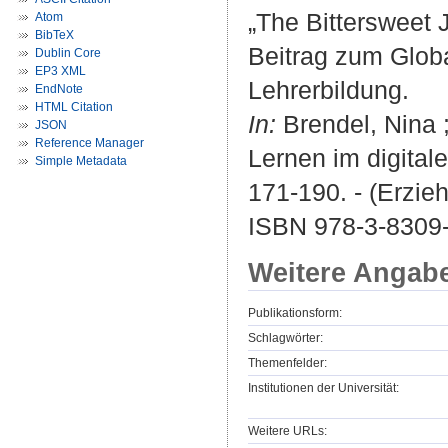
„The Bittersweet 
Atom
BibTeX
Beitrag zum Globa
Dublin Core
EP3 XML
Lehrerbildung.
EndNote
HTML Citation
In:
Brendel, Nina ;
JSON
Reference Manager
Lernen im digital
Simple Metadata
171-190. - (Erzie
ISBN 978-3-8309
Weitere Angab
Publikationsform:
Schlagwörter:
Themenfelder:
Institutionen der Universität:
Weitere URLs: