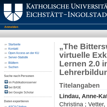
Anmelden
„The Bitters
Startseite
Kontakt
virtuelle Ex
Open Access an der KU
Server-Statistik
Lernen 2.0 i
Blättern
Suchen
Lehrerbildu
Suche nach Personen
im Publikationsserver
Titelangaben
bei BASE
bei Google Scholar
Lindau, Anne-Ka
Daten exportieren
Christina
;
Vetter,
ASCII Citation