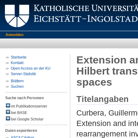
Anmelden
Extension an
Startseite
Kontakt
Hilbert tran
Open Access an der KU
Server-Statistik
spaces
Blättern
Suchen
Titelangaben
Suche nach Personen
im Publikationsserver
Curbera, Guiller
bei BASE
bei Google Scholar
Extension and inte
Daten exportieren
rearrangement inv
ASCII Citation