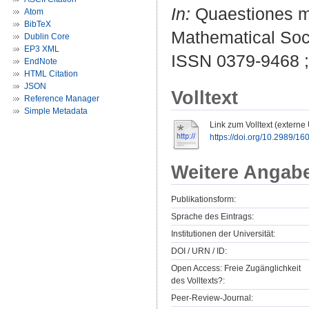
In:
Quaestiones ma
Atom
BibTeX
Mathematical Soci
Dublin Core
EP3 XML
ISSN 0379-9468 
EndNote
HTML Citation
JSON
Volltext
Reference Manager
Simple Metadata
Link zum Volltext (externe
https://doi.org/10.2989/
Weitere Angab
Publikationsform:
Sprache des Eintrags:
Institutionen der Universität:
DOI / URN / ID:
Open Access: Freie Zugänglichkeit
des Volltexts?:
Peer-Review-Journal: