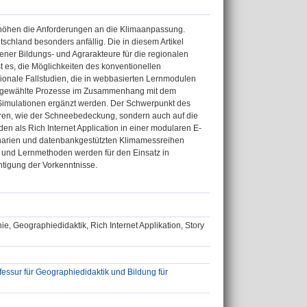
höhen die Anforderungen an die Klimaanpassung.
utschland besonders anfällig. Die in diesem Artikel
dener Bildungs- und Agrarakteure für die regionalen
 es, die Möglichkeiten des konventionellen
ionale Fallstudien, die in webbasierten Lernmodulen
ausgewählte Prozesse im Zusammenhang mit dem
te Simulationen ergänzt werden. Der Schwerpunkt des
turen, wie der Schneebedeckung, sondern auch auf die
en als Rich Internet Application in einer modularen E-
enarien und datenbankgestützten Klimamessreihen
r- und Lernmethoden werden für den Einsatz in
htigung der Vorkenntnisse.
, Geographiedidaktik, Rich Internet Applikation, Story
ssur für Geographiedidaktik und Bildung für