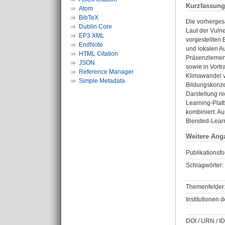
Kurzfassung
Atom
BibTeX
Die vorherges
Dublin Core
Laut der Vulne
EP3 XML
vorgestellten 
EndNote
und lokalen A
HTML Citation
Präsenzlernen
JSON
sowie in Vort
Reference Manager
Klimawandel vi
Simple Metadata
Bildungskonze
Darstellung ni
Learning-Plat
kombiniert. Au
Blended-Learn
Weitere Ang
Publikationsfo
Schlagwörter:
Themenfelder
Institutionen d
DOI / URN / ID