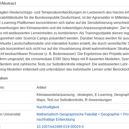
/Abstract
agten Niederschlags- und Temperaturentwicklungen im Leebereich des Harzes er
rabilitätsstudie für die Bundesrepublik Deutschland, ist der Agrarsektor in Mittelde
E-Learning-Plattformen konzentrieren sich daher auf die Sensibilisierung verschie
uswirkungen des Klimawandels und die notwendigen Anpassungsstrategien. Ziel ist
s mit webbasierten Lerneinheiten zu kombinieren. Als Trainingsobjekte dienen reg
ragsreihen oder Science Camps präsentiert werden. Darüber hinaus werden für 
rtuelle Landschaftsmodelle und interaktive Karten erstellt, die durch vereinfach
pts konzentriert sich nicht nur auf die Visualisierung direkt wahrnehmbarer Struk
cht beobachtbarer Prozesse (z. B. Bodenwasser). Die Ergebnisse des Projekts werd
tform umgesetzt, die crossmediale ESRI Story Maps mit R-basierten Modellen, Sz
ßerdem sind zahlreiche Tests zur Selbstkontrolle integriert. Die webbasierten Leh
ing-Modellen entwickelt und unterstützen das individuelle Lernen unter Berücksic
aben
rm:
Artikel
Klimawandelanpassung, -strategien, E-Learning, Geographie
Maps, Test zur Selbstkontrolle, R-Anwendungen
:
Nachhaltigkeit
er Universität:
Mathematisch-Geographische Fakultät > Geographie > Profe
nachhaltige Entwicklung
:
10.1007/s42489-019-00024-0