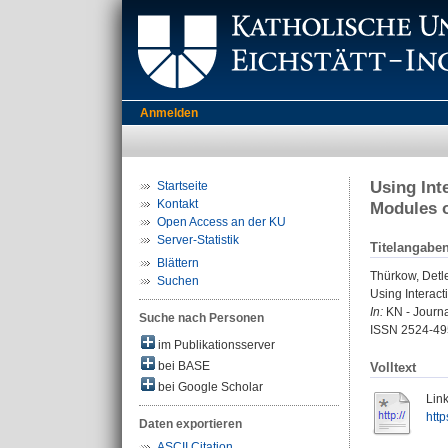
Anmelden
Using Int
Startseite
Kontakt
Modules 
Open Access an der KU
Server-Statistik
Titelangabe
Blättern
Thürkow, Detl
Suchen
Using Interac
In:
KN - Journa
Suche nach Personen
ISSN 2524-49
im Publikationsserver
bei BASE
Volltext
bei Google Scholar
Link
http
Daten exportieren
ASCII Citation