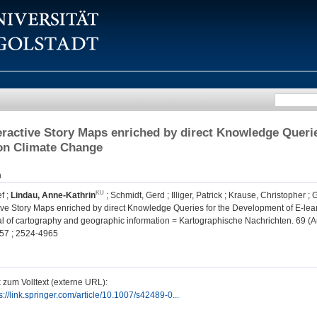
eractive Story Maps enriched by direct Knowledge Queri
on Climate Change
n
ef
;
Lindau, Anne-Kathrin
;
Schmidt, Gerd
;
Illiger, Patrick
;
Krause, Christopher
;
G
tive Story Maps enriched by direct Knowledge Queries for the Development of E-l
l of cartography and geographic information = Kartographische Nachrichten. 69 (Au
57 ; 2524-4965
 zum Volltext (externe URL):
s://link.springer.com/article/10.1007/s42489-0...