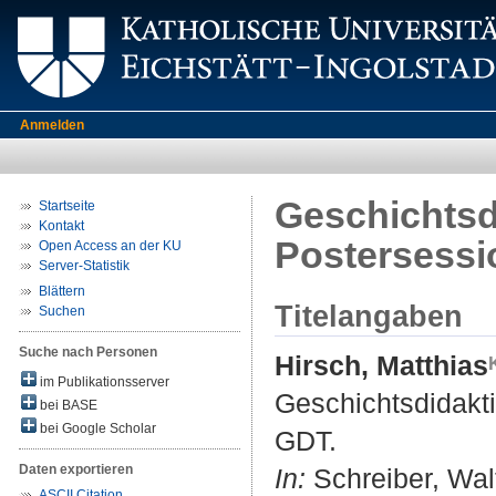
Anmelden
Geschichtsdi
Startseite
Kontakt
Postersessi
Open Access an der KU
Server-Statistik
Blättern
Titelangaben
Suchen
Suche nach Personen
Hirsch, Matthias
im Publikationsserver
Geschichtsdidaktik
bei BASE
bei Google Scholar
GDT.
Daten exportieren
In:
Schreiber, Walt
ASCII Citation