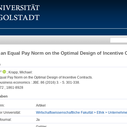
 an Equal Pay Norm on the Optimal Design of Incentive 
n
;
Krapp, Michael
:
qual Pay Norm on the Optimal Design of Incentive Contracts.
business economics : JBE. 86 (2016) 3. - S. 301-338.
72 ; 1861-8928
aben
rm:
Artikel
er Universität:
Wirtschaftswissenschaftliche Fakultät > Ethik > Unternehm
ournal:
Ja
Gabler