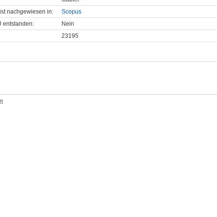
t ist nachgewiesen in:
Scopus
U entstanden:
Nein
23195
tt