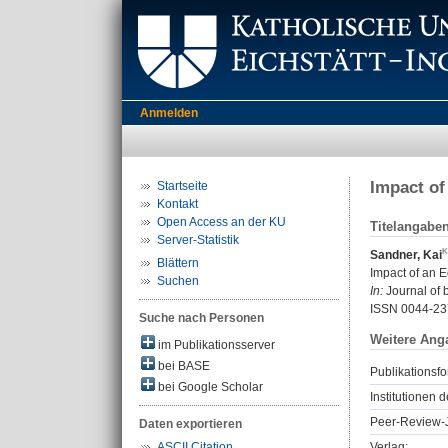
Anmelden
Impact of
Startseite
Kontakt
Open Access an der KU
Titelangabe
Server-Statistik
Sandner, Kai
Blättern
Impact of an E
Suchen
In:
Journal of 
ISSN 0044-23
Suche nach Personen
Weitere Ang
im Publikationsserver
bei BASE
Publikationsfo
bei Google Scholar
Institutionen d
Peer-Review-J
Daten exportieren
Verlag:
ASCII Citation