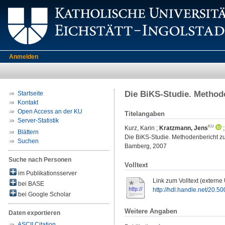
Anmelden
Die BiKS-Studie. Method
Startseite
Kontakt
Open Access an der KU
Titelangaben
Server-Statistik
Kurz, Karin
;
Kratzmann, Jens
Blättern
Die BiKS-Studie. Methodenbericht z
Suchen
Bamberg, 2007
Suche nach Personen
Volltext
im Publikationsserver
Link zum Volltext (externe
bei BASE
http://hdl.handle.net/20.5
bei Google Scholar
Weitere Angaben
Daten exportieren
ASCII Citation