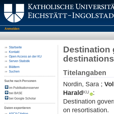
Anmelden
Destination 
Startseite
Kontakt
destinations
Open Access an der KU
Server-Statistik
Blättern
Titelangaben
Suchen
Suche nach Personen
Nordin, Sara
;
Vol
im Publikationsserver
Harald
:
bei BASE
bei Google Scholar
Destination govern
Daten exportieren
on resortisation.
ASCII Citation